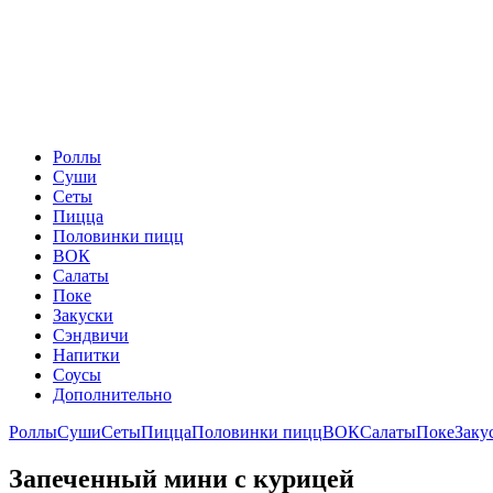
Роллы
Суши
Сеты
Пицца
Половинки пицц
ВОК
Салаты
Поке
Закуски
Сэндвичи
Напитки
Соусы
Дополнительно
Роллы
Суши
Сеты
Пицца
Половинки пицц
ВОК
Салаты
Поке
Заку
Запеченный мини с курицей