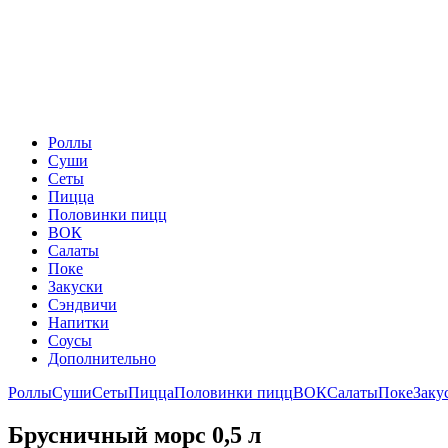
Роллы
Суши
Сеты
Пицца
Половинки пицц
ВОК
Салаты
Поке
Закуски
Сэндвичи
Напитки
Соусы
Дополнительно
Роллы
Суши
Сеты
Пицца
Половинки пицц
ВОК
Салаты
Поке
Заку
Брусничный морс 0,5 л