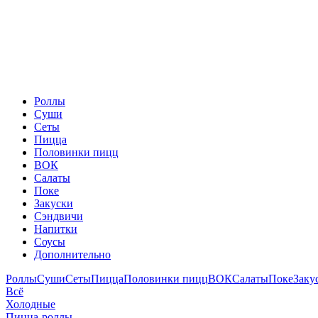
Роллы
Суши
Сеты
Пицца
Половинки пицц
ВОК
Салаты
Поке
Закуски
Сэндвичи
Напитки
Соусы
Дополнительно
Роллы
Суши
Сеты
Пицца
Половинки пицц
ВОК
Салаты
Поке
Заку
Всё
Холодные
Пицца-роллы