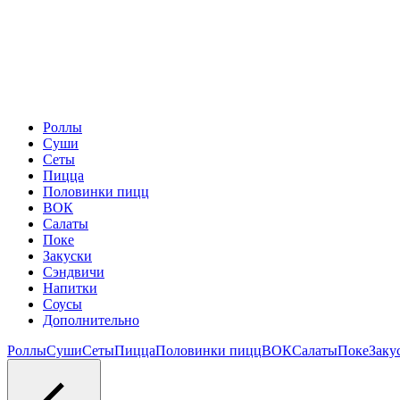
Роллы
Суши
Сеты
Пицца
Половинки пицц
ВОК
Салаты
Поке
Закуски
Сэндвичи
Напитки
Соусы
Дополнительно
Роллы
Суши
Сеты
Пицца
Половинки пицц
ВОК
Салаты
Поке
Заку